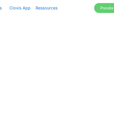
s
Clovis App
Ressources
Prendr