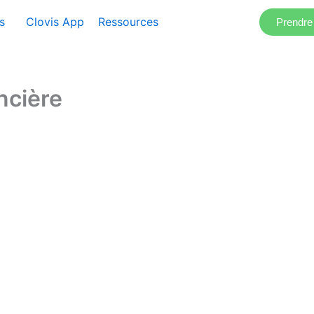
s
Clovis App
Ressources
Prendr
ncière